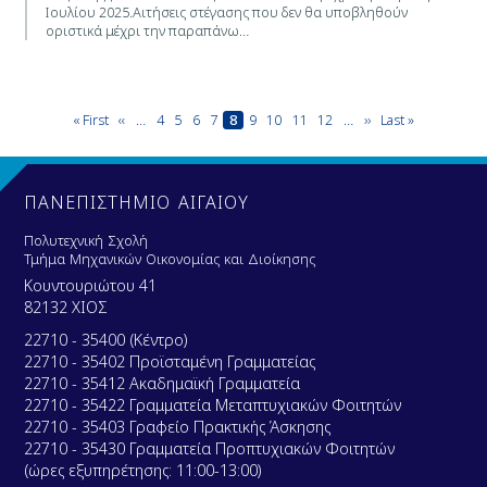
Ιουλίου 2025.Αιτήσεις στέγασης που δεν θα υποβληθούν
οριστικά μέχρι την παραπάνω…
Σελιδοποίηση
First
« First
Προηγούμενη
‹‹
…
Page
4
Page
5
Page
6
Page
7
Τρέχουσα
8
Page
9
Page
10
Page
11
Page
12
…
Next
››
Last
Last »
page
σελίδα
σελίδα
page
page
ΠΑΝΕΠΙΣΤΗΜΙΟ ΑΙΓΑΙΟΥ
Πολυτεχνική Σχολή
Τμήμα Μηχανικών Οικονομίας και Διοίκησης
Κουντουριώτου 41
82132 ΧΙΟΣ
22710 - 35400 (Κέντρο)
22710 - 35402 Προϊσταμένη Γραμματείας
22710 - 35412 Ακαδημαϊκή Γραμματεία
22710 - 35422 Γραμματεία Μεταπτυχιακών Φοιτητών
22710 - 35403 Γραφείο Πρακτικής Άσκησης
22710 - 35430 Γραμματεία Προπτυχιακών Φοιτητών
(ώρες εξυπηρέτησης: 11:00-13:00)