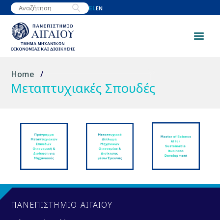
Παράκαμψη
EL
EN
προς
το
κυρίως
περιεχόμενο
Breadcrumb
Home
Μεταπτυχιακές Σπουδές
ΠΑΝΕΠΙΣΤΗΜΙΟ ΑΙΓΑΙΟΥ