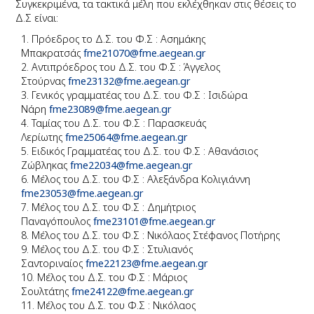
Συγκεκριμένα, τα τακτικά μέλη που εκλέχθηκαν στις θέσεις το
Δ.Σ είναι:
Πρόεδρος το Δ.Σ. του Φ.Σ : Ασημάκης
Μπακρατσάς
fme21070@fme.aegean.gr
Αντιπρόεδρος του Δ.Σ. του Φ.Σ : Άγγελος
Στούρνας
fme23132@fme.aegean.gr
Γενικός γραμματέας του Δ.Σ. του Φ.Σ : Ισιδώρα
Νάρη
fme23089@fme.aegean.gr
Ταμίας του Δ.Σ. του Φ.Σ : Παρασκευάς
Λερίωτης
fme25064@fme.aegean.gr
Ειδικός Γραμματέας του Δ.Σ. του Φ.Σ : Αθανάσιος
Ζώβληκας
fme22034@fme.aegean.gr
Μέλος του Δ.Σ. του Φ.Σ : Αλεξάνδρα Κoλιγιάννη
fme23053@fme.aegean.gr
Μέλος του Δ.Σ. του Φ.Σ : Δημήτριος
Παναγόπουλος
fme23101@fme.aegean.gr
Μέλος του Δ.Σ. του Φ.Σ : Νικόλαος Στέφανος Ποτήρης
Μέλος του Δ.Σ. του Φ.Σ : Στυλιανός
Σαντοριναίος
fme22123@fme.aegean.gr
Μέλος του Δ.Σ. του Φ.Σ : Μάριος
Σουλτάτης
fme24122@fme.aegean.gr
Μέλος του Δ.Σ. του Φ.Σ : Νικόλαος