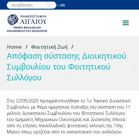
Παράκαμψη
EL
EN
προς
το
κυρίως
περιεχόμενο
Breadcrumb
Home
Φοιτητική Ζωή
Απόφαση σύστασης Διοικητικού
Συμβουλίου του Φοιτητικού
Συλλόγου
Στις 22/05/2025 πραγματοποιήθηκε το 1ο Τακτικό Διοικητικό
Συμβούλιο, με θέμα ημερήσιας διάταξης την σύσταση του 11
μελούς Διοικητικού Συμβουλίου του Φοιτητικού Συλλόγου
του τμήματος Μηχανικών Οικονομίας και Διοίκησης έπειτα
από τις ετήσιες πανελλαδικές φοιτητικές εκλογές της 13ης
Μαΐου όπως ορίζεται από το καταστατικό του συλλόγου.