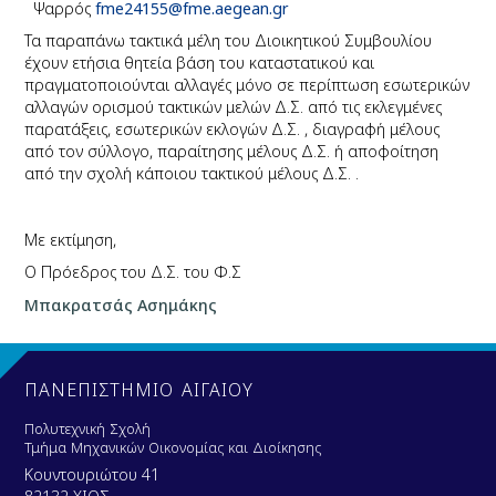
Ψαρρός
fme24155@fme.aegean.gr
Τα παραπάνω τακτικά μέλη του Διοικητικού Συμβουλίου
έχουν ετήσια θητεία βάση του καταστατικού και
πραγματοποιούνται αλλαγές μόνο σε περίπτωση εσωτερικών
αλλαγών ορισμού τακτικών μελών Δ.Σ. από τις εκλεγμένες
παρατάξεις, εσωτερικών εκλογών Δ.Σ. , διαγραφή μέλους
από τον σύλλογο, παραίτησης μέλους Δ.Σ. ή αποφοίτηση
από την σχολή κάποιου τακτικού μέλους Δ.Σ. .
Με εκτίμηση,
Ο Πρόεδρος του Δ.Σ. του Φ.Σ
Μπακρατσάς Ασημάκης
ΠΑΝΕΠΙΣΤΗΜΙΟ ΑΙΓΑΙΟΥ
Πολυτεχνική Σχολή
Τμήμα Μηχανικών Οικονομίας και Διοίκησης
Κουντουριώτου 41