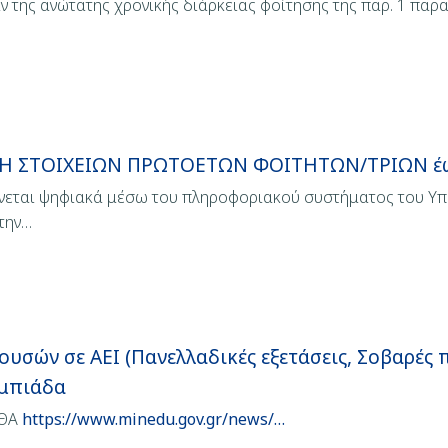
της ανώτατης χρονικής διάρκειας φοίτησης της παρ. 1 παρατ
ΣΗ ΣΤΟΙΧΕΙΩΝ ΠΡΩΤΟΕΤΩΝ ΦΟΙΤΗΤΩΝ/ΤΡΙΩΝ έω
γίνεται ψηφιακά μέσω του πληροφοριακού συστήματος του Υπ
 την…
ών σε ΑΕΙ (Πανελλαδικές εξετάσεις, Σοβαρές π
υμπιάδα
ΙΘΑ
https://www.minedu.gov.gr/news/…