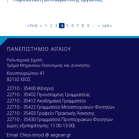
Σελιδοποίηση
First
« First
Προηγούμενη
‹‹
Page
1
Page
2
Page
3
Τρέχουσα
4
Page
5
Page
6
Page
7
Page
8
Page
9
…
Next
››
Last
Last »
page
σελίδα
σελίδα
page
page
ΠΑΝΕΠΙΣΤΗΜΙΟ ΑΙΓΑΙΟΥ
Πολυτεχνική Σχολή
Τμήμα Μηχανικών Οικονομίας και Διοίκησης
Κουντουριώτου 41
82132 ΧΙΟΣ
22710 - 35400 (Κέντρο)
22710 - 35402 Προϊσταμένη Γραμματείας
22710 - 35412 Ακαδημαϊκή Γραμματεία
22710 - 35422 Γραμματεία Μεταπτυχιακών Φοιτητών
22710 - 35403 Γραφείο Πρακτικής Άσκησης
22710 - 35430 Γραμματεία Προπτυχιακών Φοιτητών
(ώρες εξυπηρέτησης: 11:00-13:00)
Email: Chios-tmod @ aegean.gr