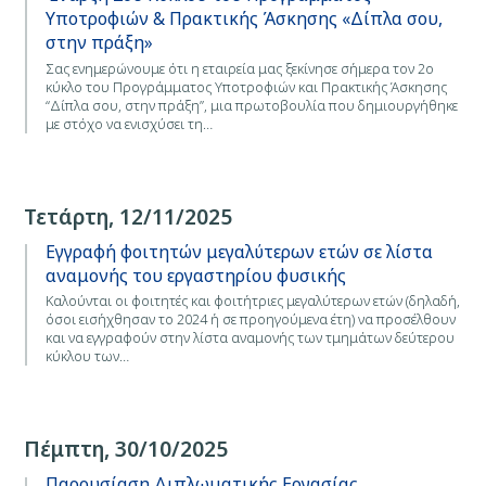
Υποτροφιών & Πρακτικής Άσκησης «Δίπλα σου,
στην πράξη»
Σας ενημερώνουμε ότι η εταιρεία μας ξεκίνησε σήμερα τον 2ο
κύκλο του Προγράμματος Υποτροφιών και Πρακτικής Άσκησης
“Δίπλα σου, στην πράξη”, μια πρωτοβουλία που δημιουργήθηκε
με στόχο να ενισχύσει τη…
Τετάρτη, 12/11/2025
Εγγραφή φοιτητών μεγαλύτερων ετών σε λίστα
αναμονής του εργαστηρίου φυσικής
Καλούνται οι φοιτητές και φοιτήτριες μεγαλύτερων ετών (δηλαδή,
όσοι εισήχθησαν το 2024 ή σε προηγούμενα έτη) να προσέλθουν
και να εγγραφούν στην λίστα αναμονής των τμημάτων δεύτερου
κύκλου των…
Πέμπτη, 30/10/2025
Παρουσίαση Διπλωματικής Εργασίας