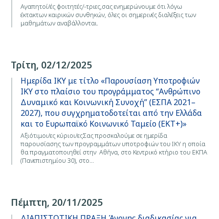
Αγαπητοί/ές φοιτητές/-τριες,σας ενημερώνουμε ότι λόγω
έκτακτων καιρικών συνθηκών, όλες οι σημερινές διαλέξεις των
μαθημάτων αναβάλλονται.
Τρίτη, 02/12/2025
Ημερίδα ΙΚΥ με τίτλο «Παρουσίαση Υποτροφιών
ΙΚΥ στο πλαίσιο του προγράμματος “Ανθρώπινο
Δυναμικό και Κοινωνική Συνοχή” (ΕΣΠΑ 2021–
2027), που συγχρηματοδοτείται από την Ελλάδα
και το Ευρωπαϊκό Κοινωνικό Ταμείο (ΕΚΤ+)»
Αξιότιμοι/ες κύριοι/εςΣας προσκαλούμε σε ημερίδα
παρουσίασης των προγραμμάτων υποτροφιών του ΙΚΥ η οποία
θα πραγματοποιηθεί στην Αθήνα, στο Κεντρικό κτήριο του ΕΚΠΑ
(Πανεπιστημίου 30), στο…
Πέμπτη, 20/11/2025
ΔΙΑΠΙΣΤΩΤΙΚΗ ΠΡΑΞΗ Άγονης διαδικασίας για