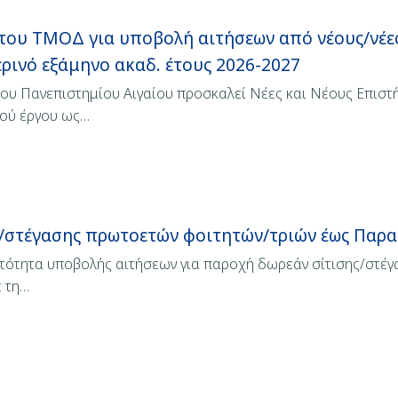
του ΤΜΟΔ για υποβολή αιτήσεων από νέους/νέε
ερινό εξάμηνο ακαδ. έτους 2026-2027
του Πανεπιστημίου Αιγαίου προσκαλεί Νέες και Νέους Επισ
κού έργου ως…
ς/στέγασης πρωτοετών φοιτητών/τριών έως Παρα
ατότητα υποβολής αιτήσεων για παροχή δωρεάν σίτισης/στέγ
ε τη…