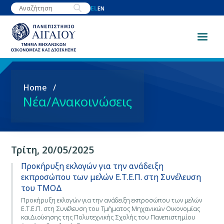
Παράκαμψη
EL
EN
προς
το
κυρίως
περιεχόμενο
Breadcrumb
Home
Νέα/Ανακοινώσεις
Τρίτη, 20/05/2025
Προκήρυξη εκλογών για την ανάδειξη
εκπροσώπου των μελών Ε.Τ.Ε.Π. στη Συνέλευση
του ΤΜΟΔ
Προκήρυξη εκλογών για την ανάδειξη εκπροσώπου των μελών
Ε.Τ.Ε.Π. στη Συνέλευση του Τμήματος Μηχανικών Οικονομίας
καιΔιοίκησης της Πολυτεχνικής Σχολής του Πανεπιστημίου