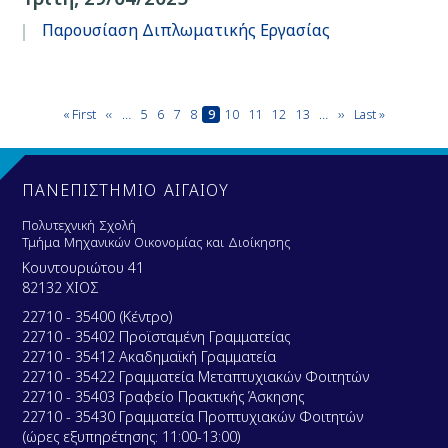
Παρουσίαση Διπλωματικής Εργασίας
Σελιδοποίηση
First
« First
Προηγούμενη
‹‹
…
Page
5
Page
6
Page
7
Page
8
Τρέχουσα
9
Page
10
Page
11
Page
12
Page
13
…
Next
››
Last
Last »
page
σελίδα
σελίδα
page
page
ΠΑΝΕΠΙΣΤΗΜΙΟ ΑΙΓΑΙΟΥ
Πολυτεχνική Σχολή
Τμήμα Μηχανικών Οικονομίας και Διοίκησης
Κουντουριώτου 41
82132 ΧΙΟΣ
22710 - 35400 (Κέντρο)
22710 - 35402 Προϊσταμένη Γραμματείας
22710 - 35412 Ακαδημαϊκή Γραμματεία
22710 - 35422 Γραμματεία Μεταπτυχιακών Φοιτητών
22710 - 35403 Γραφείο Πρακτικής Άσκησης
22710 - 35430 Γραμματεία Προπτυχιακών Φοιτητών
(ώρες εξυπηρέτησης: 11:00-13:00)