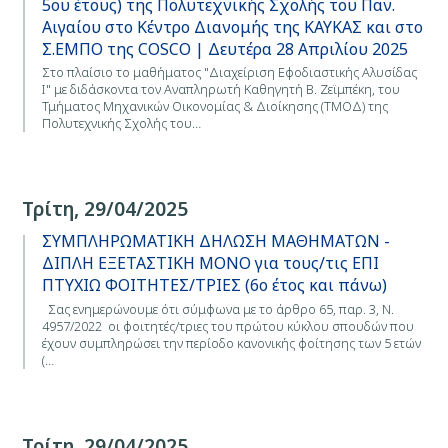
5ου έτους) της Πολυτεχνικής Σχολής του Παν.
Αιγαίου στο Κέντρο Διανομής της ΚΑΥΚΑΣ και στο
Σ.ΕΜΠΟ της COSCO | Δευτέρα 28 Απριλίου 2025
Στο πλαίσιο το μαθήματος "Διαχείριση Εφοδιαστικής Αλυσίδας
Ι" με διδάσκοντα τον Αναπληρωτή Καθηγητή Β. Ζεϊμπέκη, του
Τμήματος Μηχανικών Οικονομίας & Διοίκησης (ΤΜΟΔ) της
Πολυτεχνικής Σχολής του…
Τρίτη, 29/04/2025
ΣΥΜΠΛΗΡΩΜΑΤΙΚΗ ΔΗΛΩΣΗ ΜΑΘΗΜΑΤΩΝ -
ΔΙΠΛΗ ΕΞΕΤΑΣΤΙΚΗ ΜΟΝΟ για τους/τις ΕΠΙ
ΠΤΥΧΙΩ ΦΟΙΤΗΤΕΣ/ΤΡΙΕΣ (6ο έτος και πάνω)
Σας ενημερώνουμε ότι σύμφωνα με το άρθρο 65, παρ. 3, Ν.
4957/2022 οι φοιτητές/τριες του πρώτου κύκλου σπουδών που
έχουν συμπληρώσει την περίοδο κανονικής φοίτησης των 5 ετών
(…
Τρίτη, 29/04/2025