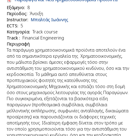
Εξάμηνο
8
Περίοδος
Άνοιξη
Instructor
Μπαλτάς Ιωάννης
ΕCTS
5
Κατηγορία
Track course
Track
Financial Engineering
Περιγραφή
Τα παράγωγα χρηματοοικονομικά προϊόντα αποτελούν ένα
από τα σημαντικότερα εργαλεία της Χρηματοοικονομικής,
που μάλιστα βρίσκει άμεσες εφαρμογές τόσο στην
αντιστάθμιση του χρηματοοικονομικού κινδύνου, όσο και την
κερδοσκοπία. Το μάθημα αυτό απευθύνεται στους
προπτυχιακούς φοιτητές της κατεύθυνσης της
Χρηματοοικονομικής Μηχανικής και εστιάζει τόσο στη δομή
όσο στους μηχανισμούς λειτουργίας της αγοράς Παραγώγων.
Πιο συγκεκριμένα, εξετάζονται τα βασικότερα είδη
παραγώγων (προθεσμιακά συμβόλαια, συμβόλαια
μελλοντικής εκπλήρωσης, συμφωνίες ανταλλαγής, δικαιώματα
προαίρεσης) και παρουσιάζονται οι διάφορες τεχνικές
αποτίμησής τους. Ιδιαίτερη έμφαση δίνεται στον τρόπο με
τον οποίο χρησιμοποιούνται τόσο για την αντιστάθμιση του
χρηματοοικονομικού κινδύνου, όσο και την κερδοσκοπία.