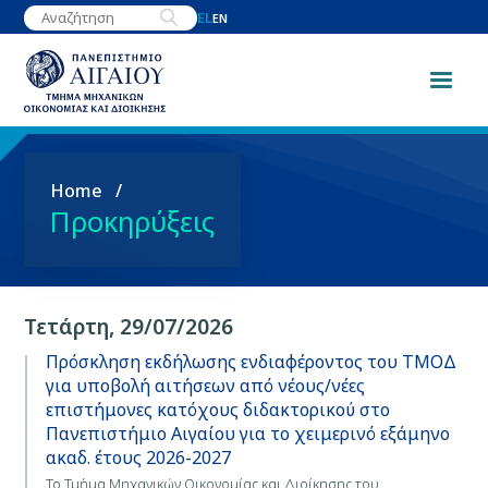
Παράκαμψη
EL
EN
προς
το
κυρίως
περιεχόμενο
Breadcrumb
Home
Προκηρύξεις
Τετάρτη, 29/07/2026
Πρόσκληση εκδήλωσης ενδιαφέροντος του ΤΜΟΔ
για υποβολή αιτήσεων από νέους/νέες
επιστήμονες κατόχους διδακτορικού στο
Πανεπιστήμιο Αιγαίου για το χειμερινό εξάμηνο
ακαδ. έτους 2026-2027
Το Τμήμα Μηχανικών Οικονομίας και Διοίκησης του