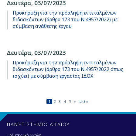
Δευτέρα, 03/07/2023
Προκήρυξη για την πρόσληψη εντεταλμένων
διδασκόντων (άρθρο 173 του Ν.4957/2022) με
σύμβαση ανάθεσης έργου
Δευτέρα, 03/07/2023
Προκήρυξη για την πρόσληψη εντεταλμένων
διδασκόντων (άρθρο 173 του Ν.4957/2022 όπως
ισχύει) με σύμβαση εργασίας ΙΔΟΧ
Σελιδοποίηση
Τρέχουσα
1
Page
2
Page
3
Page
4
Page
5
Next
››
Last
Last »
σελίδα
page
page
ΠΑΝΕΠΙΣΤΗΜΙΟ ΑΙΓΑΙΟΥ
Πολυτεχνική Σχολή