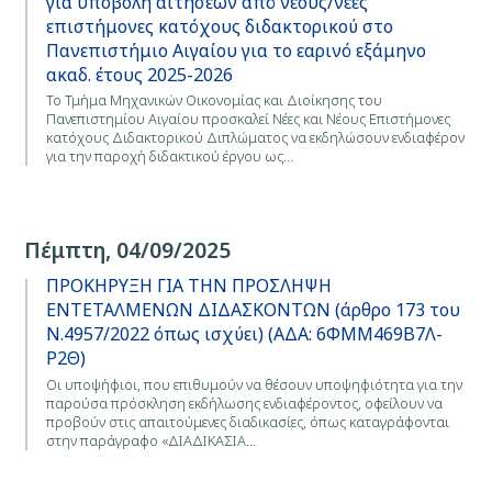
για υποβολή αιτήσεων από νέους/νέες
επιστήμονες κατόχους διδακτορικού στο
Πανεπιστήμιο Αιγαίου για το εαρινό εξάμηνο
ακαδ. έτους 2025-2026
Το Τμήμα Μηχανικών Οικονομίας και Διοίκησης του
Πανεπιστημίου Αιγαίου προσκαλεί Νέες και Νέους Επιστήμονες
κατόχους Διδακτορικού Διπλώματος να εκδηλώσουν ενδιαφέρον
για την παροχή διδακτικού έργου ως…
Πέμπτη, 04/09/2025
ΠΡΟΚΗΡΥΞΗ ΓΙΑ ΤΗΝ ΠΡΟΣΛΗΨΗ
ΕΝΤΕΤΑΛΜΕΝΩΝ ΔΙΔΑΣΚΟΝΤΩΝ (άρθρο 173 του
Ν.4957/2022 όπως ισχύει) (ΑΔΑ: 6ΦΜΜ469Β7Λ-
Ρ2Θ)
Οι υποψήφιοι, που επιθυμούν να θέσουν υποψηφιότητα για την
παρούσα πρόσκληση εκδήλωσης ενδιαφέροντος, οφείλουν να
προβούν στις απαιτούμενες διαδικασίες, όπως καταγράφονται
στην παράγραφο «ΔΙΑΔΙΚΑΣΙΑ…