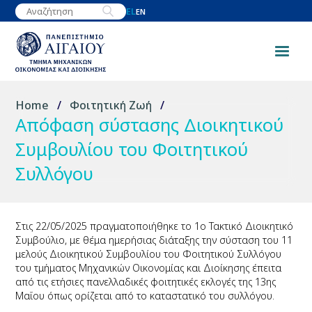
Παράκαμψη
EL
EN
προς
το
κυρίως
περιεχόμενο
Breadcrumb
Home
Φοιτητική Ζωή
Απόφαση σύστασης Διοικητικού
Συμβουλίου του Φοιτητικού
Συλλόγου
Στις 22/05/2025 πραγματοποιήθηκε το 1ο Τακτικό Διοικητικό
Συμβούλιο, με θέμα ημερήσιας διάταξης την σύσταση του 11
μελούς Διοικητικού Συμβουλίου του Φοιτητικού Συλλόγου
του τμήματος Μηχανικών Οικονομίας και Διοίκησης έπειτα
από τις ετήσιες πανελλαδικές φοιτητικές εκλογές της 13ης
Μαΐου όπως ορίζεται από το καταστατικό του συλλόγου.