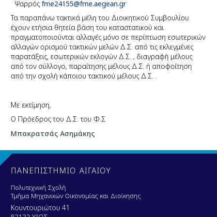
Ψαρρός
fme24155@fme.aegean.gr
Τα παραπάνω τακτικά μέλη του Διοικητικού Συμβουλίου
έχουν ετήσια θητεία βάση του καταστατικού και
πραγματοποιούνται αλλαγές μόνο σε περίπτωση εσωτερικών
αλλαγών ορισμού τακτικών μελών Δ.Σ. από τις εκλεγμένες
παρατάξεις, εσωτερικών εκλογών Δ.Σ. , διαγραφή μέλους
από τον σύλλογο, παραίτησης μέλους Δ.Σ. ή αποφοίτηση
από την σχολή κάποιου τακτικού μέλους Δ.Σ. .
Με εκτίμηση,
Ο Πρόεδρος του Δ.Σ. του Φ.Σ
Μπακρατσάς Ασημάκης
ΠΑΝΕΠΙΣΤΗΜΙΟ ΑΙΓΑΙΟΥ
Πολυτεχνική Σχολή
Τμήμα Μηχανικών Οικονομίας και Διοίκησης
Κουντουριώτου 41