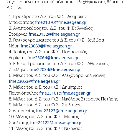
Συγκεκριμένα, τα τακτικά μέλη που εκλέχθηκαν στις θέσεις το
Δ.Σ είναι:
Πρόεδρος το Δ.Σ. του Φ.Σ : Ασημάκης
Μπακρατσάς
fme21070@fme.aegean.gr
Αντιπρόεδρος του Δ.Σ. του Φ.Σ : Άγγελος
Στούρνας
fme23132@fme.aegean.gr
Γενικός γραμματέας του Δ.Σ. του Φ.Σ : Ισιδώρα
Νάρη
fme23089@fme.aegean.gr
Ταμίας του Δ.Σ. του Φ.Σ : Παρασκευάς
Λερίωτης
fme25064@fme.aegean.gr
Ειδικός Γραμματέας του Δ.Σ. του Φ.Σ : Αθανάσιος
Ζώβληκας
fme22034@fme.aegean.gr
Μέλος του Δ.Σ. του Φ.Σ : Αλεξάνδρα Κoλιγιάννη
fme23053@fme.aegean.gr
Μέλος του Δ.Σ. του Φ.Σ : Δημήτριος
Παναγόπουλος
fme23101@fme.aegean.gr
Μέλος του Δ.Σ. του Φ.Σ : Νικόλαος Στέφανος Ποτήρης
Μέλος του Δ.Σ. του Φ.Σ : Στυλιανός
Σαντοριναίος
fme22123@fme.aegean.gr
Μέλος του Δ.Σ. του Φ.Σ : Μάριος
Σουλτάτης
fme24122@fme.aegean.gr
Μέλος του Δ.Σ. του Φ.Σ : Νικόλαος