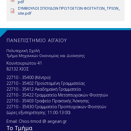
c
o
pdf
n
e
u
c
t
D
ΣΥΜΒΟΥΛΟΙ ΣΠΟΥΔΩΝ ΠΡΩΤΟΕΤΩΝ ΦΟΙΤΗΤΩΝ_ΤΡΙΩΝ_
n
m
u
o
site.pdf
t
e
m
c
n
e
u
t
n
m
t
e
n
ΠΑΝΕΠΙΣΤΗΜΙΟ ΑΙΓΑΙΟΥ
t
Πολυτεχνική Σχολή
Τμήμα Μηχανικών Οικονομίας και Διοίκησης
Κουντουριώτου 41
82132 ΧΙΟΣ
22710 - 35400 (Κέντρο)
22710 - 35402 Προϊσταμένη Γραμματείας
22710 - 35412 Ακαδημαϊκή Γραμματεία
22710 - 35422 Γραμματεία Μεταπτυχιακών Φοιτητών
22710 - 35403 Γραφείο Πρακτικής Άσκησης
22710 - 35430 Γραμματεία Προπτυχιακών Φοιτητών
(ώρες εξυπηρέτησης: 11:00-13:00)
Email: Chios-tmod @ aegean.gr
Το Τμήμα