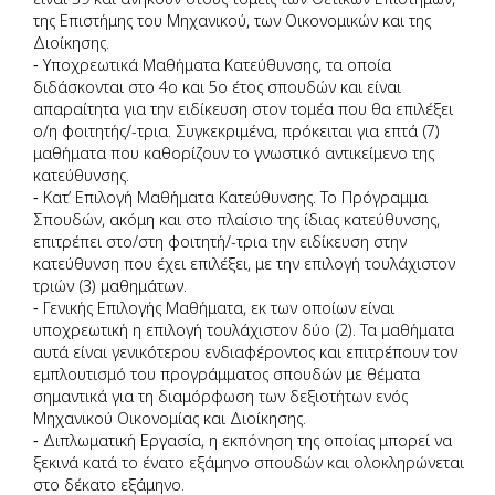
της Επιστήμης του Μηχανικού, των Οικονομικών και της
Διοίκησης.
Υποχρεωτικά Μαθήματα Κατεύθυνσης, τα οποία
διδάσκονται στο 4ο και 5ο έτος σπουδών και είναι
απαραίτητα για την ειδίκευση στον τομέα που θα επιλέξει
ο/η φοιτητής/-τρια. Συγκεκριμένα, πρόκειται για επτά (7)
μαθήματα που καθορίζουν το γνωστικό αντικείμενο της
κατεύθυνσης.
Κατ’ Επιλογή Μαθήματα Κατεύθυνσης. Το Πρόγραμμα
Σπουδών, ακόμη και στο πλαίσιο της ίδιας κατεύθυνσης,
επιτρέπει στο/στη φοιτητή/-τρια την ειδίκευση στην
κατεύθυνση που έχει επιλέξει, με την επιλογή τουλάχιστον
τριών (3) μαθημάτων.
Γενικής Επιλογής Μαθήματα, εκ των οποίων είναι
υποχρεωτική η επιλογή τουλάχιστον δύο (2). Τα μαθήματα
αυτά είναι γενικότερου ενδιαφέροντος και επιτρέπουν τον
εμπλουτισμό του προγράμματος σπουδών με θέματα
σημαντικά για τη διαμόρφωση των δεξιοτήτων ενός
Μηχανικού Οικονομίας και Διοίκησης.
Διπλωματική Εργασία, η εκπόνηση της οποίας μπορεί να
ξεκινά κατά το ένατο εξάμηνο σπουδών και ολοκληρώνεται
στο δέκατο εξάμηνο.