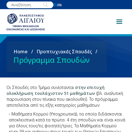
Παράκαμψη
EL
EN
προς
το
κυρίως
περιεχόμενο
Breadcrumb
Home
Προπτυχιακές Σπουδές
Πρόγραμμα Σπουδών
Οι Σπουδές στο Τμήμα συνίστανται
στην επιτυχή
ολοκλήρωση τουλάχιστον 51 μαθημάτων
(βλ. αναλυτική
παρουσίαση στον πίνακα που ακολουθεί). Το πρόγραμμα
αποτελείται από τις εξής κατηγορίες μαθημάτων:
Μαθήματα Κορμού (Υποχρεωτικά), τα οποία διδάσκονται
αποκλειστικά κατά τα πρώτα 4 έτη σπουδών και είναι κοινά
για όλους τους/τις φοιτητές/τριες. Τα Μαθήματα Κορμού
είναι 39 και ανήκουν στους τομείς των Θετικών Επιστημών,