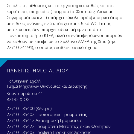
Σε όλες τις αίθουσες και τα εργαστήρια, καθώς και στις
κυριότερες υπηρεσίες (Γραμματεία Φοιτητών, Διανομή
Συγγραμμάτων κ.λπ.) υπάρχει εύκολη πρόσβαση για άτομα
με ειδικές ανάγκες, ενώ υπάρχει και ειδικό WC. Για τις
μετακινήσεις δεν υπάρχει ειδική μέριμνα από το
Πανεπιστήμιο ή το ΚΤΕΛ, αλλά οι ενδιαφερόμενοι μπορούν
να έρθουν σε επαφή με το Σύλλογο ΑΜΕΑ της Χίου (τηλ.
22710-24194), ο οποίος διαθέτει ειδικό όχημα.
ΠΑΝΕΠΙΣΤΗΜΙΟ ΑΙΓΑΙΟΥ
Πολυτεχνική Σχολή
Τμήμα Μηχανικών Οικονομίας και Διοίκησης
Κουντουριώτου 41
82132 ΧΙΟΣ
22710 - 35400 (Κέντρο)
22710 - 35402 Προϊσταμένη Γραμματείας
22710 - 35412 Ακαδημαϊκή Γραμματεία
22710 - 35422 Γραμματεία Μεταπτυχιακών Φοιτητών
22710 - 35403 Γραφείο Πρακτικής Άσκησης