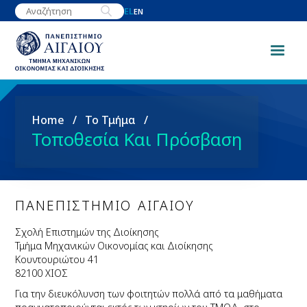
Παράκαμψη
EL
EN
προς
το
κυρίως
περιεχόμενο
Breadcrumb
Home
Το Τμήμα
Τοποθεσία Και Πρόσβαση
ΠΑΝΕΠΙΣΤΗΜΙΟ ΑΙΓΑΙΟΥ
Σχολή Επιστημών της Διοίκησης
Τμήμα Μηχανικών Οικονομίας και Διοίκησης
Κουντουριώτου 41
82100 ΧΙΟΣ
Για την διευκόλυνση των φοιτητών πολλά από τα μαθήματα