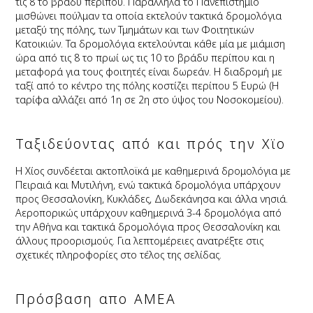
τις 8 το βράδυ περίπου. Παράλληλα το Πανεπιστήμιο
μισθώνει πούλμαν τα οποία εκτελούν τακτικά δρομολόγια
μεταξύ της πόλης, των Τμημάτων και των Φοιτητικών
Κατοικιών. Τα δρομολόγια εκτελούνται κάθε μία με μιάμιση
ώρα από τις 8 το πρωί ως τις 10 το βράδυ περίπου και η
μεταφορά για τους φοιτητές είναι δωρεάν. Η διαδρομή με
ταξί από το κέντρο της πόλης κοστίζει περίπου 5 Ευρώ (Η
ταρίφα αλλάζει από 1η σε 2η στο ύψος του Νοσοκομείου).
Ταξιδεύοντας από και πρός την Χϊο
Η Χίος συνδέεται ακτοπλοϊκά με καθημερινά δρομολόγια με
Πειραιά και Μυτιλήνη, ενώ τακτικά δρομολόγια υπάρχουν
προς Θεσσαλονίκη, Κυκλάδες, Δωδεκάνησα και άλλα νησιά.
Αεροπορικώς υπάρχουν καθημερινά 3-4 δρομολόγια από
την Αθήνα και τακτικά δρομολόγια προς Θεσσαλονίκη και
άλλους προορισμούς. Για λεπτομέρειες ανατρέξτε στις
σχετικές πληροφορίες στο τέλος της σελίδας.
Πρόσβαση απο ΑΜΕΑ