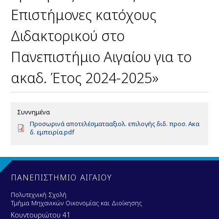
Επιστήμονες κατόχους
Διδακτορικού στο
Πανεπιστήμιο Αιγαίου για το
ακαδ. Έτος 2024-2025»
Συννημένα
D
Προσωρινά αποτελέσματααξιολ. επιλογής διδ. προσ. Ακα
o
δ. εμπειρία.pdf
c
u
m
e
n
ΠΑΝΕΠΙΣΤΗΜΙΟ ΑΙΓΑΙΟΥ
t
Πολυτεχνική Σχολή
Τμήμα Μηχανικών Οικονομίας και Διοίκησης
Κουντουριώτου 41