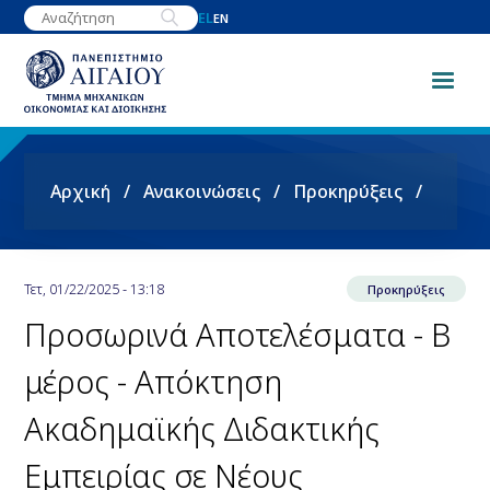
Παράκαμψη
EL
EN
προς
το
κυρίως
περιεχόμενο
Breadcrumb
Αρχική
Ανακοινώσεις
Προκηρύξεις
Τετ, 01/22/2025 - 13:18
Προκηρύξεις
Προσωρινά Αποτελέσματα - Β
μέρος - Απόκτηση
Ακαδημαϊκής Διδακτικής
Εμπειρίας σε Νέους