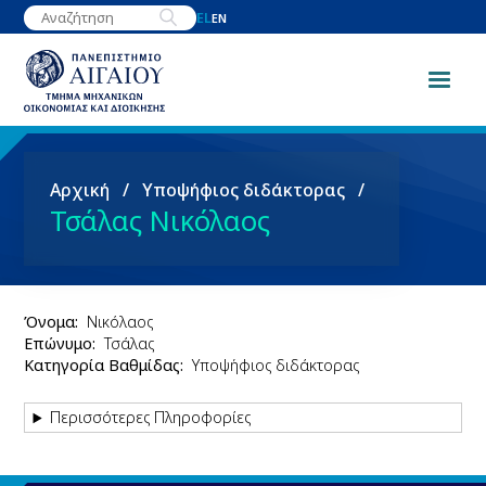
Παράκαμψη
EL
EN
προς
το
κυρίως
περιεχόμενο
Breadcrumb
Αρχική
Υποψήφιος διδάκτορας
Τσάλας Νικόλαος
Όνομα
Νικόλαος
Επώνυμο
Τσάλας
Κατηγορία Βαθμίδας
Υποψήφιος διδάκτορας
Περισσότερες Πληροφορίες