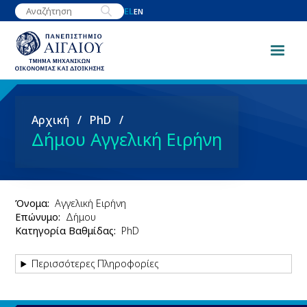
Παράκαμψη
EL
EN
προς
το
κυρίως
περιεχόμενο
Breadcrumb
Αρχική
PhD
Δήμου Αγγελική Ειρήνη
Όνομα
Αγγελική Ειρήνη
Επώνυμο
Δήμου
Κατηγορία Βαθμίδας
PhD
Περισσότερες Πληροφορίες