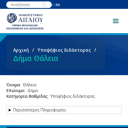
Παράκαμψη
EL
EN
προς
το
κυρίως
περιεχόμενο
Breadcrumb
Αρχική
Υποψήφιος διδάκτορας
Δήμα Θάλεια
Όνομα
Θάλεια
Επώνυμο
Δήμα
Κατηγορία Βαθμίδας
Υποψήφιος διδάκτορας
Περισσότερες Πληροφορίες