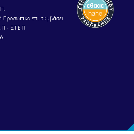
Π.
ό Προσωπικό επί συμβάσει
Π - Ε.Τ.Ε.Π.
κό