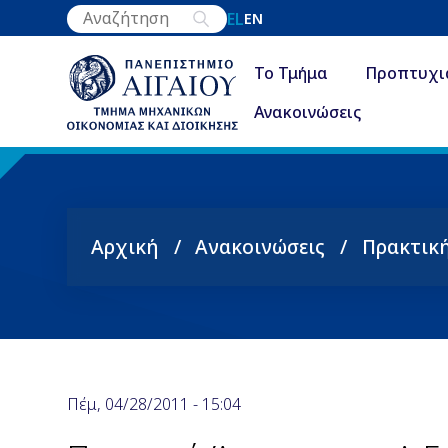
Παράκαμψη
EL
EN
προς
το
Το Τμήμα
Προπτυχι
κυρίως
Ανακοινώσεις
περιεχόμενο
Αρχική
Ανακοινώσεις
Πρακτικ
Breadcrumb
Πέμ, 04/28/2011 - 15:04