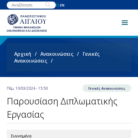
Παράκαμψη
EL
EN
προς
το
κυρίως
περιεχόμενο
Breadcrumb
Αρχική
Ανακοινώσεις
Γενικές
Ανακοινώσεις
Πέμ, 10/03/2024 - 15:50
Γενικές Ανακοινώσεις
Παρουσίαση Διπλωματικής
Εργασίας
Συννημένα