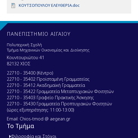
D
ΚΟΥΤΣΟΠΟΥΛΟΥ ΕΛΕΥΘΕΡΙΑ.doc
o
c
u
m
e
ΠΑΝΕΠΙΣΤΗΜΙΟ ΑΙΓΑΙΟΥ
n
t
Πολυτεχνική Σχολή
Τμήμα Μηχανικών Οικονομίας και Διοίκησης
Κουντουριώτου 41
82132 ΧΙΟΣ
22710 - 35400 (Κέντρο)
22710 - 35402 Προϊσταμένη Γραμματείας
22710 - 35412 Ακαδημαϊκή Γραμματεία
22710 - 35422 Γραμματεία Μεταπτυχιακών Φοιτητών
22710 - 35403 Γραφείο Πρακτικής Άσκησης
22710 - 35430 Γραμματεία Προπτυχιακών Φοιτητών
(ώρες εξυπηρέτησης: 11:00-13:00)
Email: Chios-tmod @ aegean.gr
Το Τμήμα
Φιλοσοφία και Στόχοι