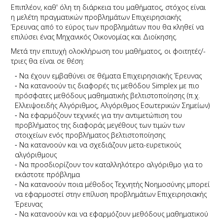
Επιπλέον, καθ' όλη τη διάρκεια του μαθήματος, στόχος είναι
η μελέτη πραγματικών προβλημάτων Επιχειρησιακής
Έρευνας από το εύρος των προβλημάτων που θα κληθεί να
επιλύσει ένας Μηχανικός Οικονομίας και Διοίκησης.
Μετά την επιτυχή ολοκλήρωση του μαθήματος, οι φοιτητές/-
τριες θα είναι σε θέση:
Να έχουν εμβαθύνει σε θέματα Επιχειρησιακής Έρευνας
Να κατανοούν τις διαφορές τις μεθόδου Simplex με πιο
πρόσφατες μεθόδους μαθηματικής βελτιστοποίησης (π.χ.
Ελλειψοειδής Αλγόριθμος, Αλγόριθμος Εσωτερικών Σημείων)
Να εφαρμόζουν τεχνικές για την αντιμετώπιση του
προβλήματος της διαφοράς μεγέθους των τιμών των
στοιχείων ενός προβλήματος βελτιστοποίησης
Να κατανοούν και να σχεδιάζουν μετα-ευρετικούς
αλγόριθμους
Να προσδιορίζουν τον καταλληλότερο αλγόριθμο για το
εκάστοτε πρόβλημα
Να κατανοούν ποια μέθοδος Τεχνητής Νοημοσύνης μπορεί
να εφαρμοστεί στην επίλυση προβλημάτων Επιχειρησιακής
Έρευνας
Να κατανοούν και να εφαρμόζουν μεθόδους μαθηματικού