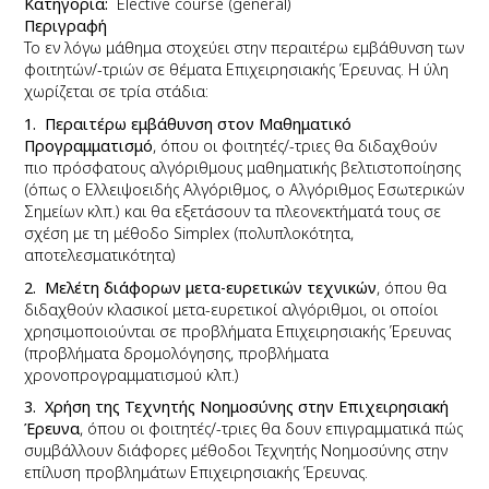
Κατηγορία
Elective course (general)
Περιγραφή
Το εν λόγω μάθημα στοχεύει στην περαιτέρω εμβάθυνση των
φοιτητών/-τριών σε θέματα Επιχειρησιακής Έρευνας. Η ύλη
χωρίζεται σε τρία στάδια:
1. Περαιτέρω εμβάθυνση στον Μαθηματικό
Προγραμματισμό
, όπου οι φοιτητές/-τριες θα διδαχθούν
πιο πρόσφατους αλγόριθμους μαθηματικής βελτιστοποίησης
(όπως ο Ελλειψοειδής Αλγόριθμος, ο Αλγόριθμος Εσωτερικών
Σημείων κλπ.) και θα εξετάσουν τα πλεονεκτήματά τους σε
σχέση με τη μέθοδο Simplex (πολυπλοκότητα,
αποτελεσματικότητα)
2. Μελέτη διάφορων μετα-ευρετικών τεχνικών
, όπου θα
διδαχθούν κλασικοί μετα-ευρετικοί αλγόριθμοι, οι οποίοι
χρησιμοποιούνται σε προβλήματα Επιχειρησιακής Έρευνας
(προβλήματα δρομολόγησης, προβλήματα
χρονοπρογραμματισμού κλπ.)
3. Χρήση της Τεχνητής Νοημοσύνης στην Επιχειρησιακή
Έρευνα
, όπου οι φοιτητές/-τριες θα δουν επιγραμματικά πώς
συμβάλλουν διάφορες μέθοδοι Τεχνητής Νοημοσύνης στην
επίλυση προβλημάτων Επιχειρησιακής Έρευνας.