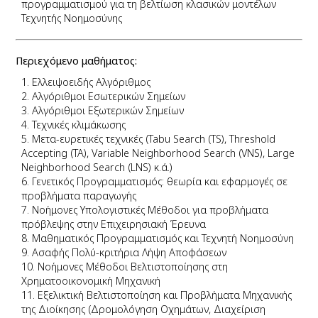
προγραμματισμού για τη βελτίωση κλασικών μοντέλων
Τεχνητής Νοημοσύνης
Περιεχόμενο μαθήματος:
Ελλειψοειδής Αλγόριθμος
Αλγόριθμοι Εσωτερικών Σημείων
Αλγόριθμοι Εξωτερικών Σημείων
Τεχνικές κλιμάκωσης
Μετα-ευρετικές τεχνικές (Tabu Search (TS), Threshold
Accepting (TA), Variable Neighborhood Search (VNS), Large
Neighborhood Search (LNS) κ.ά.)
Γενετικός Προγραμματισμός: θεωρία και εφαρμογές σε
προβλήματα παραγωγής
Νοήμονες Υπολογιστικές Μέθοδοι για προβλήματα
πρόβλεψης στην Επιχειρησιακή Έρευνα
Μαθηματικός Προγραμματισμός και Τεχνητή Νοημοσύνη
Ασαφής Πολύ-κριτήρια Λήψη Αποφάσεων
Νοήμονες Μέθοδοι Βελτιστοποίησης στη
Χρηματοοικονομική Μηχανική
Εξελικτική Βελτιστοποίηση και Προβλήματα Μηχανικής
της Διοίκησης (Δρομολόγηση Οχημάτων, Διαχείριση