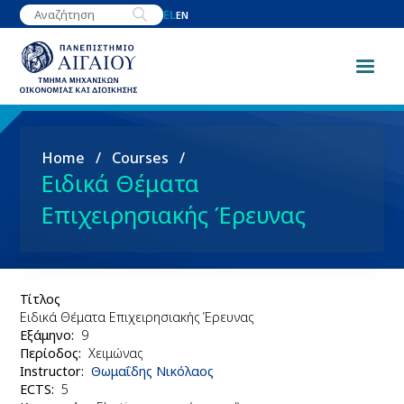
Παράκαμψη
EL
EN
προς
το
κυρίως
περιεχόμενο
Breadcrumb
Home
Courses
Ειδικά Θέματα
Επιχειρησιακής Έρευνας
Τίτλος
Ειδικά Θέματα Επιχειρησιακής Έρευνας
Εξάμηνο
9
Περίοδος
Χειμώνας
Instructor
Θωμαΐδης Νικόλαος
ΕCTS
5