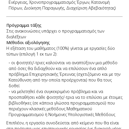
Ενέργειας, Χρονοπρογραμματισμός Έργων, Κατανομή
Πόρων, Διοίκηση Παραγωγής, Διαχείριση Αβεβαιότητας)
Πρόγραμμα τάξης
Στις ανακοινώσεις υπάρχει ο προγραμματισμός των
διαλέξεων
Μέθοδοι αξιολόγησης
Η εξέταση του μαθήματος (100%) γίνεται με εργασίες δύο
τύπων (επιλογή 1 εκ των 2):
οι φοιτητές/-τριες καλούνται να αναπτύξουν μια μέθοδο
από όσες θα διδαχθούν και να επιλύσουν ένα απλό
πρόβλημα Επιχειρησιακής Έρευνας (σχετιζόμενο και με την
Κατεύθυνση από την οποία προέρχονται) που θα τους
δοθεί
να μελετηθεί ένα συγκεκριμένο πρόβλημα και να
προσπαθήσει κάθε φοιτητής/-τρια να το επιλύσει με έτοιμες
βιβλιοθήκες (σε κάποια γλώσσα προγραμματισμού) που
περιέχουν κλασικές μεθόδους Μαθηματικού
Προγραμματισμού ή Νοήμονες Υπολογιστικές Μεθόδους
Επιπλέον, η εργασία συνοδεύεται από κείμενο που θα είναι
στα πρότυπα μιας επιστημονικής εργασίας (με διακριτά μέρη: