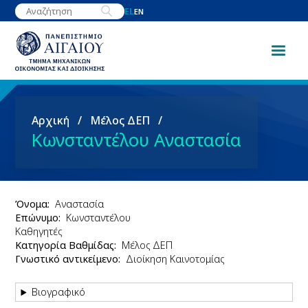
Παράκαμψη
EL
EN
προς
το
κυρίως
περιεχόμενο
Breadcrumb
Αρχική
Μέλος ΔΕΠ
Κωνσταντέλου Αναστασία
Όνομα
Αναστασία
Επώνυμο
Κωνσταντέλου
Καθηγητές
Κατηγορία Βαθμίδας
Μέλος ΔΕΠ
Γνωστικό αντικείμενο
Διοίκηση Καινοτομίας
Βιογραφικό