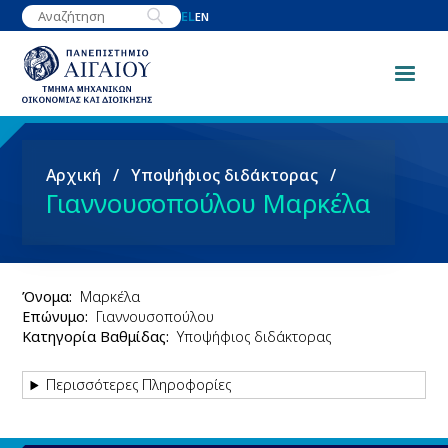
Παράκαμψη
EL
EN
προς
το
κυρίως
περιεχόμενο
Breadcrumb
Αρχική
Υποψήφιος διδάκτορας
Γιαννουσοπούλου Μαρκέλα
Όνομα
Μαρκέλα
Επώνυμο
Γιαννουσοπούλου
Κατηγορία Βαθμίδας
Υποψήφιος διδάκτορας
Περισσότερες Πληροφορίες