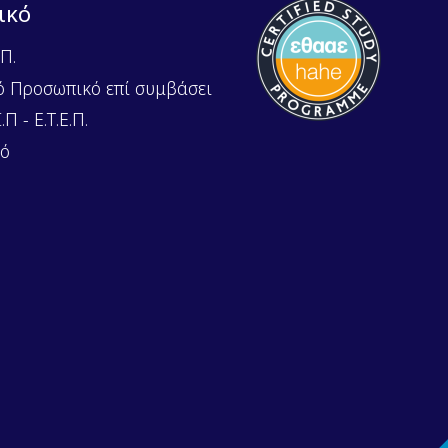
ικό
Π.
ό Προσωπικό επί συμβάσει
Π - Ε.Τ.Ε.Π.
κό