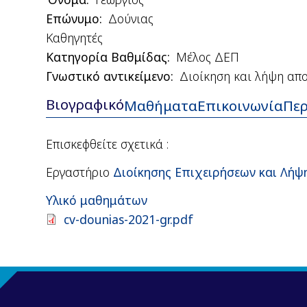
Επώνυμο
Δούνιας
Καθηγητές
Κατηγορία Βαθμίδας
Μέλος ΔΕΠ
Γνωστικό αντικείμενο
Διοίκηση και λήψη απ
Βιογραφικό
(ενεργή
Μαθήματα
Επικοινωνία
Περ
καρτέλα)
Επισκεφθείτε σχετικά :
Εργαστήριο
Διοίκησης Επιχειρήσεων και Λή
Υλικό μαθημάτων
Document
cv-dounias-2021-gr.pdf