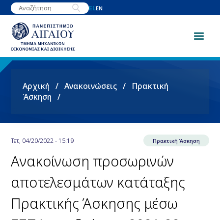
Παράκαμψη
EL
EN
προς
το
κυρίως
περιεχόμενο
Breadcrumb
Αρχική
Ανακοινώσεις
Πρακτική
Άσκηση
Τετ, 04/20/2022 - 15:19
Πρακτική Άσκηση
Ανακοίνωση προσωρινών
αποτελεσμάτων κατάταξης
Πρακτικής Άσκησης μέσω