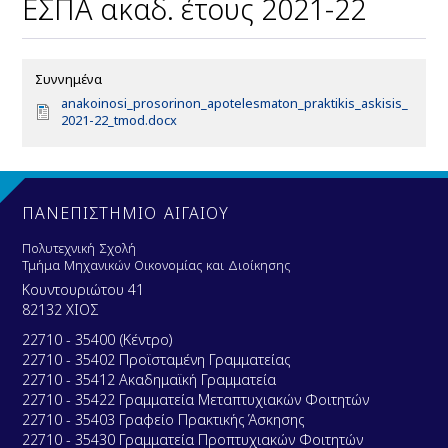
ΕΣΠΑ ακαδ. έτους 2021-22
Συννημένα
D
anakoinosi_prosorinon_apotelesmaton_praktikis_askisis_
o
2021-22_tmod.docx
c
u
m
e
n
ΠΑΝΕΠΙΣΤΗΜΙΟ ΑΙΓΑΙΟΥ
t
Πολυτεχνική Σχολή
Τμήμα Μηχανικών Οικονομίας και Διοίκησης
Κουντουριώτου 41
82132 ΧΙΟΣ
22710 - 35400 (Κέντρο)
22710 - 35402 Προϊσταμένη Γραμματείας
22710 - 35412 Ακαδημαϊκή Γραμματεία
22710 - 35422 Γραμματεία Μεταπτυχιακών Φοιτητών
22710 - 35403 Γραφείο Πρακτικής Άσκησης
22710 - 35430 Γραμματεία Προπτυχιακών Φοιτητών