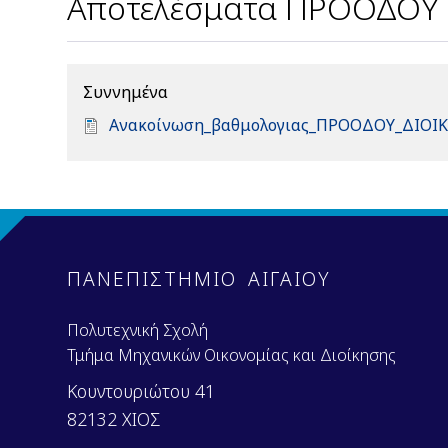
Αποτελέσματα ΠΡΟΟΔΟΥ σ
Συννημένα
D
Ανακοίνωση_βαθμολογιας_ΠΡΟΟΔΟΥ_ΔΙΟΙΚ
o
c
u
m
e
n
ΠΑΝΕΠΙΣΤΗΜΙΟ ΑΙΓΑΙΟΥ
t
Πολυτεχνική Σχολή
Τμήμα Μηχανικών Οικονομίας και Διοίκησης
Κουντουριώτου 41
82132 ΧΙΟΣ