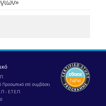
γιών»
ικό
Π.
ό Προσωπικό επί συμβάσει
Π - Ε.Τ.Ε.Π.
κό