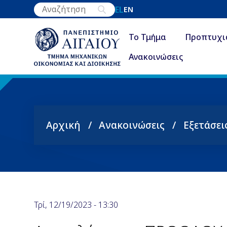
Παράκαμψη
EL
EN
προς
το
Το Τμήμα
Προπτυχι
κυρίως
Ανακοινώσεις
περιεχόμενο
Αρχική
Ανακοινώσεις
Εξετάσει
Breadcrumb
Τρί, 12/19/2023 - 13:30