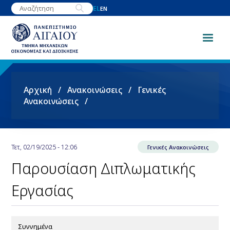
Παράκαμψη
EL
EN
προς
το
κυρίως
περιεχόμενο
Breadcrumb
Αρχική
Ανακοινώσεις
Γενικές
Ανακοινώσεις
Τετ, 02/19/2025 - 12:06
Γενικές Ανακοινώσεις
Παρουσίαση Διπλωματικής
Εργασίας
Συννημένα