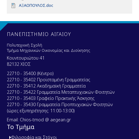
D
ΑΞΑΟΠΟΥΛΟΣ.doc
o
c
u
m
e
ΠΑΝΕΠΙΣΤΗΜΙΟ ΑΙΓΑΙΟΥ
n
t
Πολυτεχνική Σχολή
Τμήμα Μηχανικών Οικονομίας και Διοίκησης
Κουντουριώτου 41
82132 ΧΙΟΣ
22710 - 35400 (Κέντρο)
22710 - 35402 Προϊσταμένη Γραμματείας
22710 - 35412 Ακαδημαϊκή Γραμματεία
22710 - 35422 Γραμματεία Μεταπτυχιακών Φοιτητών
22710 - 35403 Γραφείο Πρακτικής Άσκησης
22710 - 35430 Γραμματεία Προπτυχιακών Φοιτητών
(ώρες εξυπηρέτησης: 11:00-13:00)
Email: Chios-tmod @ aegean.gr
Το Τμήμα
Φιλοσοφία και Στόχοι