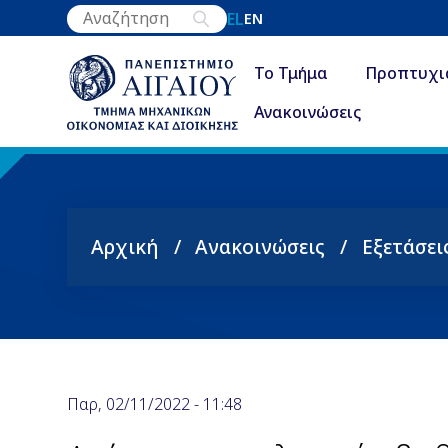
Παράκαμψη
EL
EN
προς
το
Το Τμήμα
Προπτυχι
κυρίως
Ανακοινώσεις
περιεχόμενο
Αρχική
Ανακοινώσεις
Εξετάσει
Breadcrumb
Παρ, 02/11/2022 - 11:48