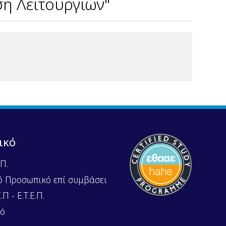
η Λειτουργιών"
ικό
Π.
ό Προσωπικό επί συμβάσει
Π - Ε.Τ.Ε.Π.
κό