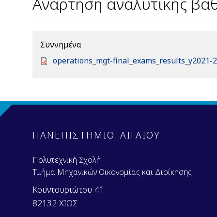
Ανάρτηση αναλυτικής βαθ
Συννημένα
D
operations_mgt-final_exams_results_y2021-2
o
c
u
m
e
n
ΠΑΝΕΠΙΣΤΗΜΙΟ ΑΙΓΑΙΟΥ
t
Πολυτεχνική Σχολή
Τμήμα Μηχανικών Οικονομίας και Διοίκησης
Κουντουριώτου 41
82132 ΧΙΟΣ