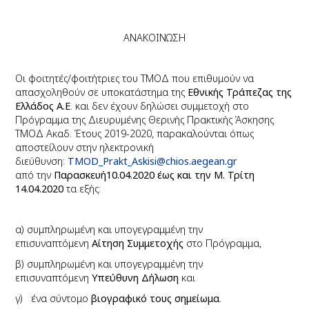
ΑΝΑΚΟΙΝΩΣΗ
Οι φοιτητές/φοιτήτριες του ΤΜΟΔ που επιθυμούν να
απασχοληθούν σε υποκατάστημα της
Εθνικής Τράπεζας της
Ελλάδος Α.Ε
. και δεν έχουν δηλώσει
συμμετοχή στο
Πρόγραμμα της Διευρυμένης Θερινής Πρακτικής Άσκησης
ΤΜΟΔ Ακαδ. Έτους 2019-2020, παρακαλούνται όπως
αποστείλουν
στην ηλεκτρονική
διεύθυνση:
TMOD_Prakt_Askisi@chios.aegean.g
r
από την
Παρασκευή10.04.2020 έως και την Μ. Τρίτη
14.04.2020
τα εξής:
α) συμπληρωμένη και υπογεγραμμένη την
επισυναπτόμενη
Αίτηση Συμμετοχής
στο Πρόγραμμα,
β) συμπληρωμένη και υπογεγραμμένη την
επισυναπτόμενη
Υπεύθυνη Δήλωση
και
γ) ένα σύντομο
βιογραφικό τους σημείωμα
.