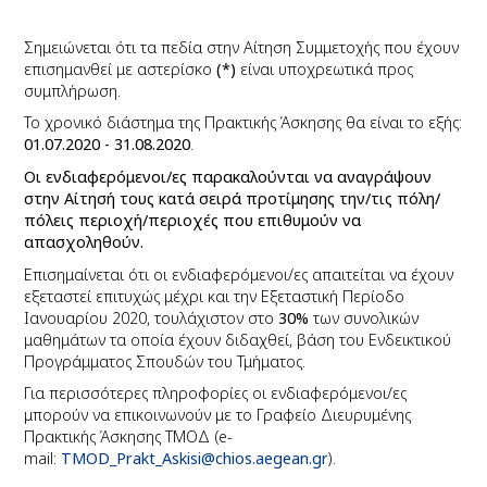
Σημειώνεται ότι τα πεδία στην Αίτηση Συμμετοχής που έχουν
επισημανθεί με αστερίσκο
(*)
είναι υποχρεωτικά προς
συμπλήρωση.
Το χρονικό διάστημα της Πρακτικής Άσκησης θα είναι το εξής:
01.07.2020 - 31.08.2020
.
Οι ενδιαφερόμενοι/ες παρακαλούνται να αναγράψουν
στην Αίτησή τους κατά σειρά προτίμησης την/τις πόλη/
πόλεις περιοχή/περιοχές που επιθυμούν να
απασχοληθούν.
Επισημαίνεται ότι οι ενδιαφερόμενοι/ες απαιτείται να έχουν
εξεταστεί επιτυχώς μέχρι και την Εξεταστική Περίοδο
Ιανουαρίου 2020, τουλάχιστον στο
30%
των συνολικών
μαθημάτων τα οποία έχουν διδαχθεί, βάση του Ενδεικτικού
Προγράμματος Σπουδών του Τμήματος.
Για περισσότερες πληροφορίες οι ενδιαφερόμενοι/ες
μπορούν να επικοινωνούν με το Γραφείο Διευρυμένης
Πρακτικής Άσκησης ΤΜΟΔ (
e
-
mail
:
TMOD_Prakt_Askisi@chios.aegean.g
r
).