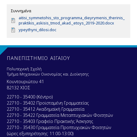
Συννημένα
D
aitisi_symmetohis_sto_programma_dieyrymenis_therinis_
o
praktikis_askisis_tmod_akad._etoys_2019-2020.docx
c
D
ypeythyni_dilosi.doc
u
o
m
c
e
u
n
m
t
e
ΠΑΝΕΠΙΣΤΗΜΙΟ ΑΙΓΑΙΟΥ
n
t
Πολυτεχνική Σχολή
Τμήμα Μηχανικών Οικονομίας και Διοίκησης
Κουντουριώτου 41
82132 ΧΙΟΣ
22710 - 35400 (Κέντρο)
22710 - 35402 Προϊσταμένη Γραμματείας
22710 - 35412 Ακαδημαϊκή Γραμματεία
22710 - 35422 Γραμματεία Μεταπτυχιακών Φοιτητών
22710 - 35403 Γραφείο Πρακτικής Άσκησης
22710 - 35430 Γραμματεία Προπτυχιακών Φοιτητών
(ώρες εξυπηρέτησης: 11:00-13:00)