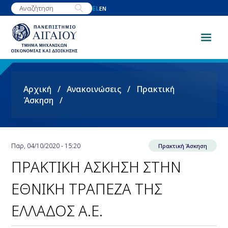
Παράκαμψη
EL
EN
προς
το
κυρίως
περιεχόμενο
Breadcrumb
Αρχική
Ανακοινώσεις
Πρακτική
Άσκηση
Παρ, 04/10/2020 - 15:20
Πρακτική Άσκηση
ΠΡΑΚΤΙΚΗ ΑΣΚΗΣΗ ΣΤΗΝ
ΕΘΝΙΚΗ ΤΡΑΠΕΖΑ ΤΗΣ
ΕΛΛΑΔΟΣ Α.Ε.