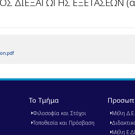
Σ ΔΙΕΞΑΓΩΓΗΣ ΕΞΕΤΑΣΕΩΝ (α
on.pdf
Το Τμήμα
Προσωπ
Φιλοσοφία και Στόχοι
Μέλη Δ.Ε.
Τοποθεσία και Πρόσβαση
Διδακτικ
Μέλη Ε.ΔΙ.