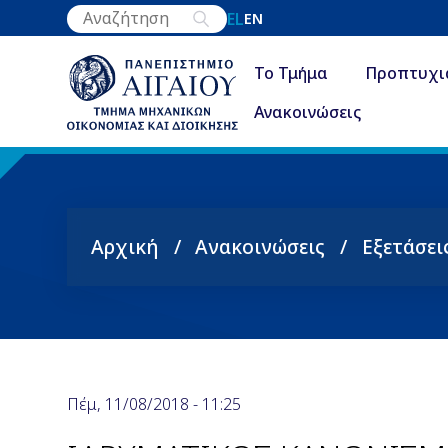
Παράκαμψη
EL
EN
προς
το
Το Τμήμα
Προπτυχι
κυρίως
Ανακοινώσεις
περιεχόμενο
Αρχική
Ανακοινώσεις
Εξετάσει
Breadcrumb
Πέμ, 11/08/2018 - 11:25