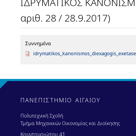
ΙΔΡΥΜΑΤΙΚΟΣ ΚΑΝΟΝΙΣΜΟ
αριθ. 28 / 28.9.2017)
Συννημένα
D
idrymatikos_kanonismos_diexagogis_exetase
o
c
u
m
e
n
ΠΑΝΕΠΙΣΤΗΜΙΟ ΑΙΓΑΙΟΥ
t
Πολυτεχνική Σχολή
Τμήμα Μηχανικών Οικονομίας και Διοίκησης
Κουντουριώτου 41