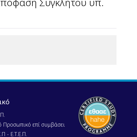
πόφαση Συγκλήτου υπ.
ικό
Π.
ό Προσωπικό επί συμβάσει
Π - Ε.Τ.Ε.Π.