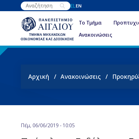
Παράκαμψη
EL
EN
προς
το
Το Τμήμα
Προπτυχι
κυρίως
Ανακοινώσεις
περιεχόμενο
Αρχική
Ανακοινώσεις
Προκηρύ
Breadcrumb
Πέμ, 06/06/2019 - 10:05