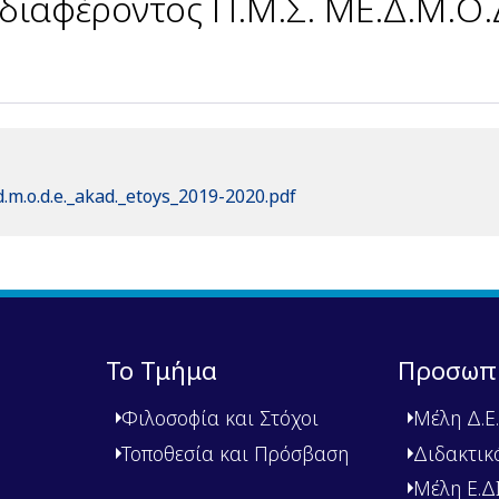
ιαφέροντος Π.Μ.Σ. ΜΕ.Δ.Μ.Ο.Δ
d.m.o.d.e._akad._etoys_2019-2020.pdf
Το Τμήμα
Προσωπ
Φιλοσοφία και Στόχοι
Μέλη Δ.Ε.
Τοποθεσία και Πρόσβαση
Διδακτικ
Μέλη Ε.ΔΙ.