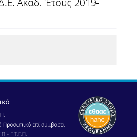
.Ε. Ακαδ. Έτους 2019-
ικό
Π.
ό Προσωπικό επί συμβάσει
Π - Ε.Τ.Ε.Π.