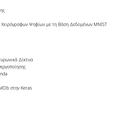
σης
 Χειρόγραφων Ψηφίων με τη Βάση Δεδομένων MNIST
ευρωνικά Δίκτυα
νεργοποίησης
onda
IMDb στην Keras