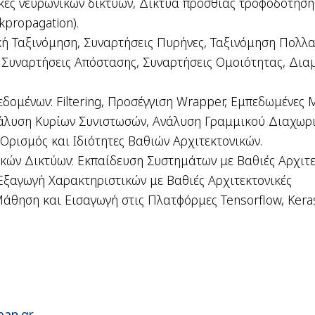
ικές νευρωνικών δικτύων, Δίκτυα πρόσθιας τροφοδότη
propagation).
ή Ταξινόμηση, Συναρτήσεις Πυρήνες, Ταξινόμηση Πολλ
 Συναρτήσεις Απόστασης, Συναρτήσεις Ομοιότητας, Δια
δομένων: Filtering, Προσέγγιση Wrapper, Εμπεδωμένες 
άλυση Κυρίων Συνιστωσών, Ανάλυση Γραμμικού Διαχωρι
Ορισμός και Ιδιότητες Βαθιών Αρχιτεκτονικών.
ών Δικτύων: Εκπαίδευση Συστημάτων με Βαθιές Αρχιτεκ
 Εξαγωγή Χαρακτηριστικών με Βαθιές Αρχιτεκτονικές
θηση και Εισαγωγή στις Πλατφόρμες Tensorflow, Kera
ean.gr