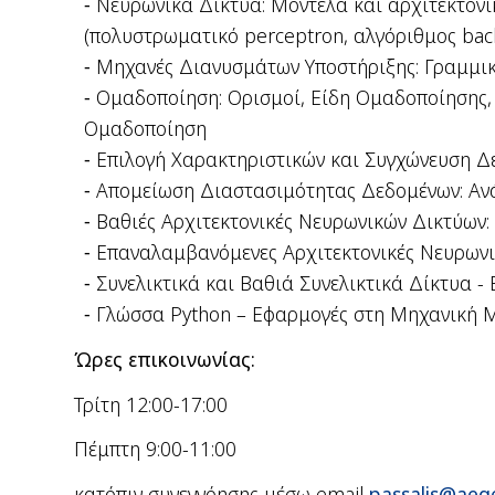
Νευρωνικά Δίκτυα: Μοντέλα και αρχιτεκτον
(πολυστρωματικό perceptron, αλγόριθμος back
Μηχανές Διανυσμάτων Υποστήριξης: Γραμμικ
Ομαδοποίηση: Ορισμοί, Είδη Ομαδοποίησης,
Ομαδοποίηση
Επιλογή Χαρακτηριστικών και Συγχώνευση Δε
Απομείωση Διαστασιμότητας Δεδομένων: Αν
Βαθιές Αρχιτεκτονικές Νευρωνικών Δικτύων: 
Επαναλαμβανόμενες Αρχιτεκτονικές Νευρωνικ
Συνελικτικά και Βαθιά Συνελικτικά Δίκτυα -
Γλώσσα Python – Εφαρμογές στη Μηχανική Μά
Ώρες επικοινωνίας:
Τρίτη 12:00-17:00
Πέμπτη 9:00-11:00
κατόπιν συνεννόησης μέσω email
passalis@aeg