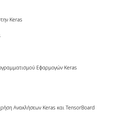
στην Keras
s
Προγραμματισμού Εφαρμογών Keras
ρήση Ανακλήσεων Keras και TensorBoard