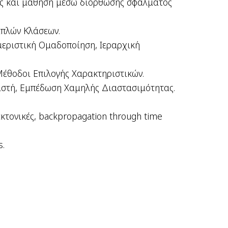
σης και μάθηση μέσω διόρθωσης σφάλματος
απλών Κλάσεων.
μεριστική Ομαδοποίηση, Ιεραρχική
Μέθοδοι Επιλογής Χαρακτηριστικών.
στή, Εμπέδωση Χαμηλής Διαστασιμότητας.
τονικές, backpropagation through time
s.