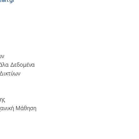
ων
γάλα Δεδομένα
 Δικτύων
ης
χανική Μάθηση