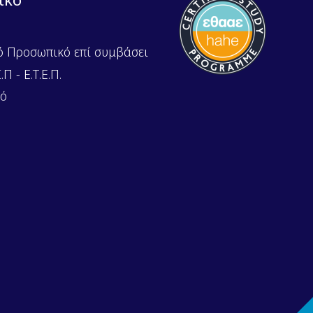
ό Προσωπικό επί συμβάσει
Π - Ε.Τ.Ε.Π.
κό