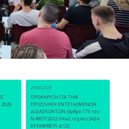
29/06/2026
ΗΣ
ΠΡΟΚΗΡΥΞΗ ΓΙΑ ΤΗΝ
 2026
ΠΡΟΣΛΗΨΗ ΕΝΤΕΤΑΛΜΕΝΩΝ
ΔΙΔΑΣΚΟΝΤΩΝ (άρθρο 173 του
Ν.4957/2022 όπως ισχύει) (ΑΔΑ:
6Υ34469Β7Λ-Δ1Ζ)