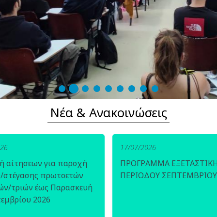
Νέα & Ανακοινώσεις
026
17/07/2026
ή αίτησεων για παροχή
ΠΡΟΓΡΑΜΜΑ ΕΞΕΤΑΣΤΙΚ
ς/στέγασης πρωτοετών
ΠΕΡΙΟΔΟΥ ΣΕΠΤΕΜΒΡΙΟΥ
ών/τριών έως Παρασκευή
τεμβρίου 2026