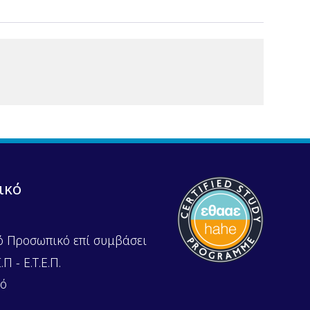
ικό
ό Προσωπικό επί συμβάσει
Π - Ε.Τ.Ε.Π.
κό