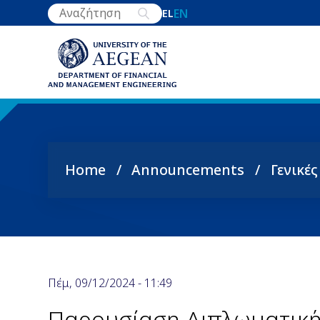
Skip
EN
EL
to
main
content
Home
Announcements
Γενικέ
Breadcrumb
Πέμ, 09/12/2024 - 11:49
Παρουσίαση Διπλωματική