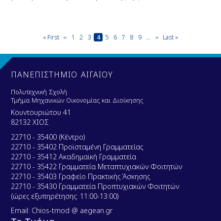
Pagination
First
« First
Previous
‹‹
Page
1
Page
2
Page
3
Current
4
Page
5
Page
6
Page
7
Page
8
Page
9
…
Next
››
Last
Last »
page
page
page
page
page
ΠΑΝΕΠΙΣΤΗΜΙΟ ΑΙΓΑΙΟΥ
Πολυτεχνική Σχολή
Τμήμα Μηχανικών Οικονομίας και Διοίκησης
Κουντουριώτου 41
82132 ΧΙΟΣ
22710 - 35400 (Κέντρο)
22710 - 35402 Προϊσταμένη Γραμματείας
22710 - 35412 Ακαδημαϊκή Γραμματεία
22710 - 35422 Γραμματεία Μεταπτυχιακών Φοιτητών
22710 - 35403 Γραφείο Πρακτικής Άσκησης
22710 - 35430 Γραμματεία Προπτυχιακών Φοιτητών
(ώρες εξυπηρέτησης: 11:00-13:00)
Email: Chios-tmod @ aegean.gr