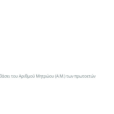
βάσει του Αριθμού Μητρώου (Α.Μ.) των πρωτοετών