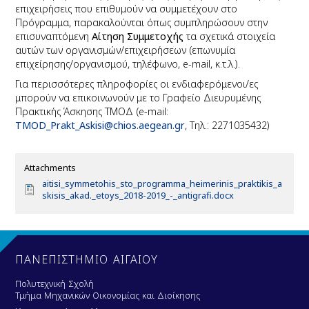
επιχειρήσεις που επιθυμούν να συμμετέχουν στο
Πρόγραμμα, παρακαλούνται όπως συμπληρώσουν στην
επισυναπτόμενη
Αίτηση Συμμετοχής
τα σχετικά στοιχεία
αυτών των οργανισμών/επιχειρήσεων (επωνυμία
επιχείρησης/οργανισμού, τηλέφωνο,
e
-
mail
, κ.τ.λ.).
Για περισσότερες πληροφορίες οι ενδιαφερόμενοι/ες
μπορούν να επικοινωνούν με το Γραφείο Διευρυμένης
Πρακτικής Άσκησης ΤΜΟΔ (
e
-
mail
:
TMOD_Prakt_Askisi@chios.aegean.g
r
, Τηλ.: 2271035432)
Attachments
D
aitisi_symmetohis_sto_programma_heimerinis_praktikis_a
o
skisis_akad._etoys_2018-2019_-_antigrafi.docx
c
u
m
e
n
ΠΑΝΕΠΙΣΤΗΜΙΟ ΑΙΓΑΙΟΥ
t
Πολυτεχνική Σχολή
Τμήμα Μηχανικών Οικονομίας και Διοίκησης