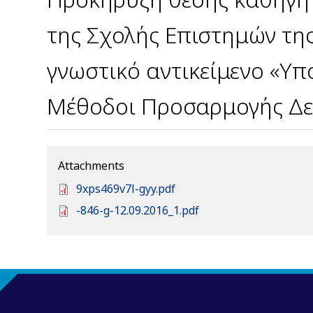
της Σχολής Επιστημών τη
γνωστικό αντικείμενο «Υπ
Μέθοδοι Προσαρμογής Δ
Attachments
D
9xps469v7l-gyy.pdf
o
D
-846-g-12.09.2016_1.pdf
c
o
u
c
m
u
e
m
n
e
t