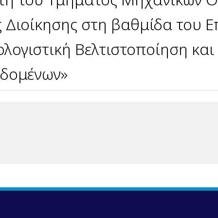
ς Διοίκησης στη βαθμίδα του 
ολογιστική Βελτιστοποίηση κα
εδομένων»