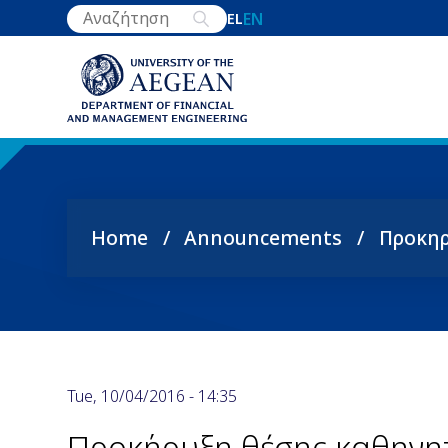
Skip
EN
EL
to
main
content
Home
Announcements
Προκηρ
Breadcrumb
Tue, 10/04/2016 - 14:35
Προκήρυξη θέσης καθηγητ