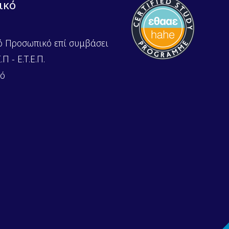
ικό
ό Προσωπικό επί συμβάσει
Π - Ε.Τ.Ε.Π.
κό