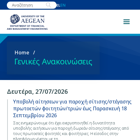
Skip
EN
EL
to
main
content
Breadcrumb
Home
Γενικές Ανακοινώσεις
Δευτέρα, 27/07/2026
Υποβολή αίτησεων για παροχή σίτισης/στέγασης
πρωτοετών φοιτητών/τριών έως Παρασκευή 18
Σεπτεμβρίου 2026
Σας ενημερώνουμε ότι έχει ενεργοποιηθεί η δυνατότητα
υποβολής αιτήσεων για παροχή δωρεάν σίτισης/στέγασης από
τους πρωτοετείς φοιτητές και φοιτήτριες. Η είσοδος στην
πλατφόρμα γίνεται με τη…