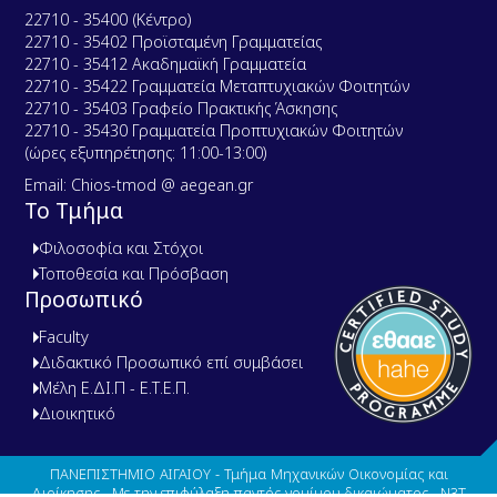
22710 - 35400 (Κέντρο)
22710 - 35402 Προϊσταμένη Γραμματείας
22710 - 35412 Ακαδημαϊκή Γραμματεία
22710 - 35422 Γραμματεία Μεταπτυχιακών Φοιτητών
22710 - 35403 Γραφείο Πρακτικής Άσκησης
22710 - 35430 Γραμματεία Προπτυχιακών Φοιτητών
(ώρες εξυπηρέτησης: 11:00-13:00)
Email: Chios-tmod @ aegean.gr
Το Τμήμα
Φιλοσοφία και Στόχοι
Τοποθεσία και Πρόσβαση
Προσωπικό
Faculty
Διδακτικό Προσωπικό επί συμβάσει
Μέλη Ε.ΔΙ.Π - Ε.Τ.Ε.Π.
Διοικητικό
ΠΑΝΕΠΙΣΤΗΜΙΟ ΑΙΓΑΙΟΥ - Τμήμα Μηχανικών Οικονομίας και
Διοίκησης . Με την επιφύλαξη παντός νομίμου δικαιώματος.
N3T