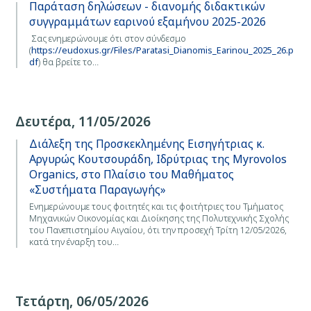
Παράταση δηλώσεων - διανομής διδακτικών
συγγραμμάτων εαρινού εξαμήνου 2025-2026
Σας ενημερώνουμε ότι στον σύνδεσμο
(
https://eudoxus.gr/Files/Paratasi_Dianomis_Earinou_2025_26.p
df
) θα βρείτε το…
Δευτέρα, 11/05/2026
Διάλεξη της Προσκεκλημένης Εισηγήτριας κ.
Αργυρώς Κουτσουράδη, Ιδρύτριας της Myrovolos
Organics, στο Πλαίσιο του Μαθήματος
«Συστήματα Παραγωγής»
Ενημερώνουμε τους φοιτητές και τις φοιτήτριες του Τμήματος
Μηχανικών Οικονομίας και Διοίκησης της Πολυτεχνικής Σχολής
του Πανεπιστημίου Αιγαίου, ότι την προσεχή Τρίτη 12/05/2026,
κατά την έναρξη του…
Τετάρτη, 06/05/2026