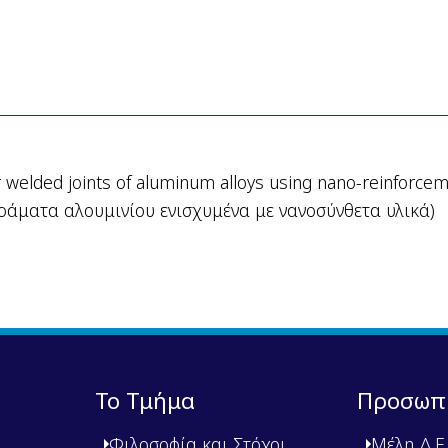
stir welded joints of aluminum alloys using nano-reinfo
ράματα αλουμινίου ενισχυμένα με νανοσύνθετα υλικά)
Το Τμήμα
Προσωπ
Φιλοσοφία και Στόχοι
Μέλη Δ.Ε.